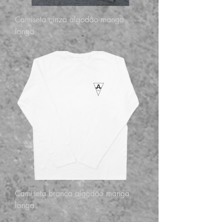
Camiseta cinza algodão manga
longa
Preço
R$ 71,90
Camiseta branca algodão manga
longa
Preço
R$ 71,90