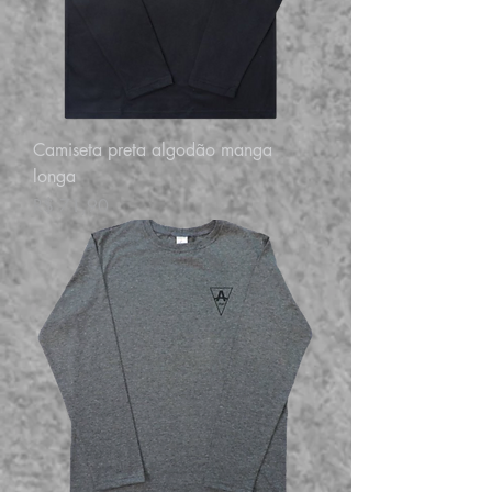
Camiseta preta algodão manga
longa
Preço
R$ 71,90