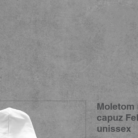
Moletom 
capuz Fe
unissex