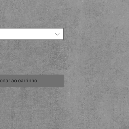
reço
onar ao carrinho