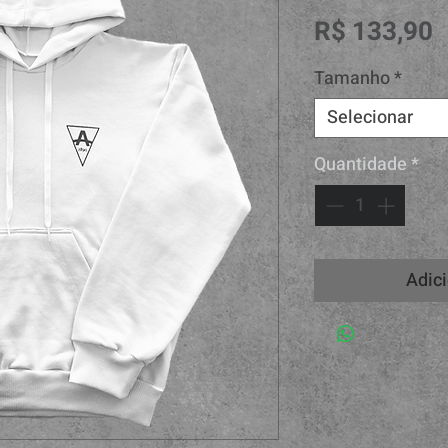
P
R$ 133,90
Tamanho
*
Selecionar
Quantidade
*
Adici